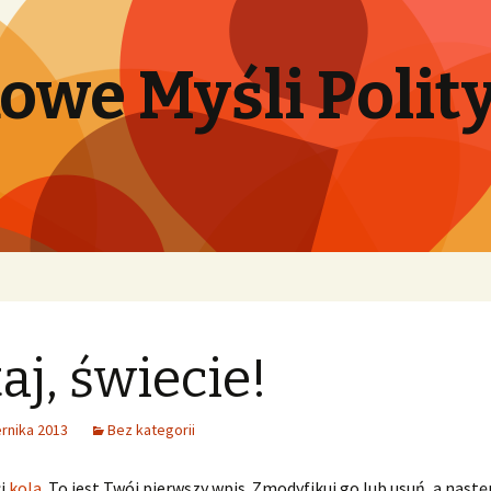
we Myśli Polity
aj, świecie!
rnika 2013
Bez kategorii
ci
kola
. To jest Twój pierwszy wpis. Zmodyfikuj go lub usuń, a nast