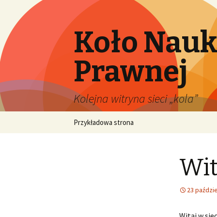
Koło Nauko
Prawnej
Kolejna witryna sieci „kola”
Przejdź
Przykładowa strona
do
treści
Wit
23 paździe
Witaj w sie