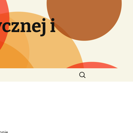
cznej i
Szukaj:
ępnie